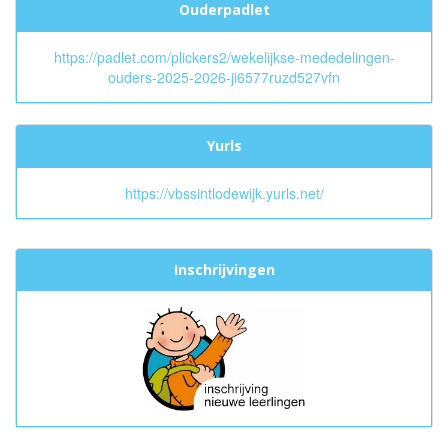
Ouderpadlet
https://padlet.com/plickers2/wekelijkse-mededelingen-
ouders-2025-2026-ji6577ruzd527vfn
Yurls
https://vbssintlodewijk.yurls.net/
Inschrijvingen