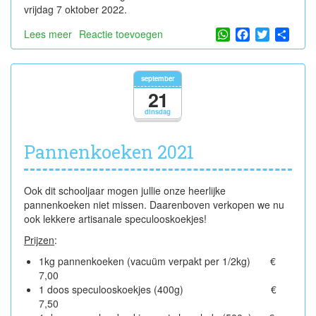
vrijdag 7 oktober 2022.
WhatsApp
Facebook
Twitter
Shar
Lees meer
over
Reactie toevoegen
Pannenkoeken
en
speculooskoekjes
september
21
dinsdag
Pannenkoeken 2021
Ook dit schooljaar mogen jullie onze heerlijke
pannenkoeken niet missen. Daarenboven verkopen we nu
ook lekkere artisanale speculooskoekjes!
Prijzen
:
1kg pannenkoeken (vacuüm verpakt per 1/2kg) €
7,00
1 doos speculooskoekjes (400g) €
7,50