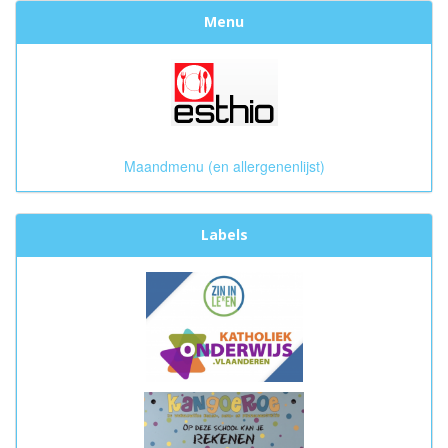
Menu
Maandmenu (en allergenenlijst)
Labels