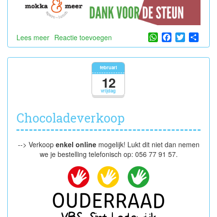
WhatsApp
Facebook
Twitter
Shar
Lees meer
over
Reactie toevoegen
Afhaling
chocolade
februari
12
vrijdag
Chocoladeverkoop
--> Verkoop
enkel online
mogelijk! Lukt dit niet dan nemen
we je bestelling telefonisch op: 056 77 91 57.