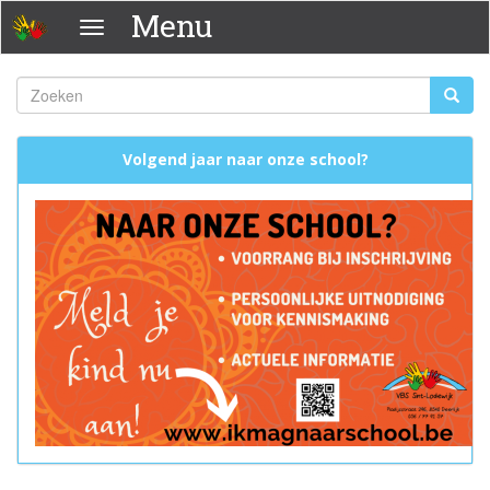
Overslaan
Menu
Menu
en
naar
de
Zoeken
Zoeke
inhoud
Zoekveld
gaan
Volgend jaar naar onze school?