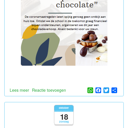
WhatsApp
Facebook
Twitter
Shar
Lees meer
over
Reactie toevoegen
Chocoladeverkoop
oktober
18
zondag