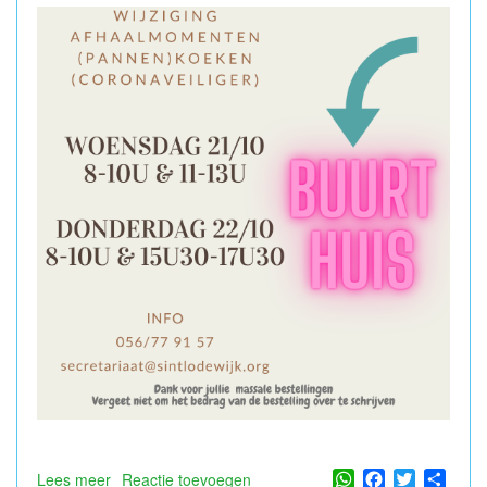
WhatsApp
Facebook
Twitter
Shar
Lees meer
over
Reactie toevoegen