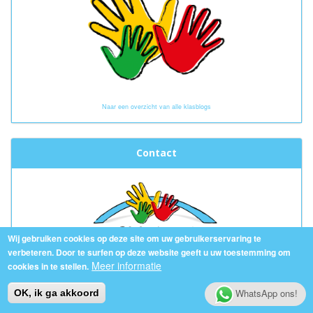
Naar een overzicht van alle klasblogs
Contact
Wij gebruiken cookies op deze site om uw gebruikerservaring te
verbeteren. Door te surfen op deze website geeft u uw toestemming om
Meer informatie
cookies in te stellen.
info(at)sintlodewijk.org
WhatsApp ons!
OK, ik ga akkoord
Contactformulier