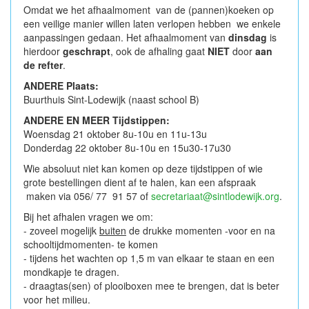
Omdat we het afhaalmoment van de (pannen)koeken op
een veilige manier willen laten verlopen hebben we enkele
aanpassingen gedaan. Het afhaalmoment van
dinsdag
is
hierdoor
geschrapt
, ook de afhaling gaat
NIET
door
aan
de refter
.
ANDERE Plaats:
Buurthuis Sint-Lodewijk (naast school B)
ANDERE EN MEER Tijdstippen:
Woensdag 21 oktober 8u-10u en 11u-13u
Donderdag 22 oktober 8u-10u en 15u30-17u30
Wie absoluut niet kan komen op deze tijdstippen of wie
grote bestellingen dient af te halen, kan een afspraak
maken via 056/ 77 91 57 of
secretariaat@sintlodewijk.org
.
Bij het afhalen vragen we om:
- zoveel mogelijk
buiten
de drukke momenten -voor en na
schooltijdmomenten- te komen
- tijdens het wachten op 1,5 m van elkaar te staan en een
mondkapje te dragen.
- draagtas(sen) of plooiboxen mee te brengen, dat is beter
voor het milieu.