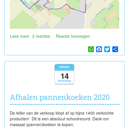
Lees meer
over
2 reacties
Reactie toevoegen
Herfstwandeling
2020
WhatsApp
Facebook
Twitter
Shar
oktober
14
woensdag
Afhalen pannenkoeken 2020
De teller van de verkoop klopt af op bijna 1400 verkochte
producten! Dit is een absoluut schoolrecord. Dank om
massaal (pannen)koeken te kopen.