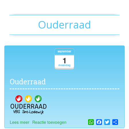
Ouderraad
september
1
maandag
Ouderraad
WhatsApp
Facebook
Twitter
Shar
Lees meer
over
Reactie toevoegen
Ouderraad