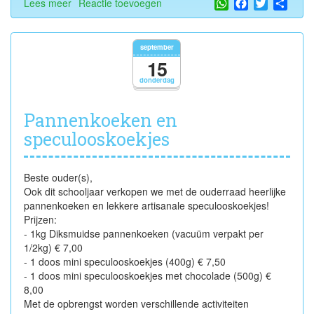
WhatsApp
Facebook
Twitter
Shar
Lees meer
over
Reactie toevoegen
Bloemen-
en
zadenactie
september
15
donderdag
Pannenkoeken en
speculooskoekjes
Beste ouder(s),
Ook dit schooljaar verkopen we met de ouderraad heerlijke
pannenkoeken en lekkere artisanale speculooskoekjes!
Prijzen:
- 1kg Diksmuidse pannenkoeken (vacuüm verpakt per
1/2kg) € 7,00
- 1 doos mini speculooskoekjes (400g) € 7,50
- 1 doos mini speculooskoekjes met chocolade (500g) €
8,00
Met de opbrengst worden verschillende activiteiten