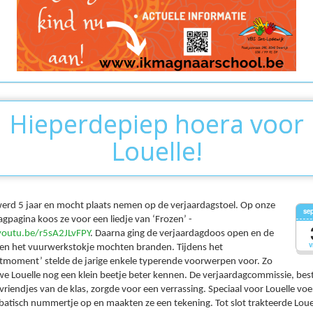
Hieperdepiep hoera voor
Louelle!
werd 5 jaar en mocht plaats nemen op de verjaardagstoel. Op onze
se
agpagina koos ze voor een liedje van ‘Frozen’ -
youtu.be/r5sA2JLvFPY
. Daarna ging de verjaardagdoos open en de
v
 en het vuurwerkstokje mochten branden. Tijdens het
htmoment’ stelde de jarige enkele typerende voorwerpen voor. Zo
we Louelle nog een klein beetje beter kennen. De verjaardagcommissie, be
vriendjes van de klas, zorgde voor een verrassing. Speciaal voor Louelle vo
batisch nummertje op en maakten ze een tekening. Tot slot trakteerde Loue