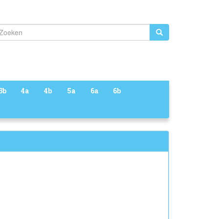
Zoeken
3b
4a
4b
5a
6a
6b