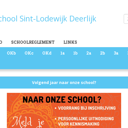
school Sint-Lodewijk Deerlijk
Zoeken
O
SCHOOLREGLEMENT
LINKS
OKb
OKc
OKd
1a
1b
2a
2b
3a
Volgend jaar naar onze school?