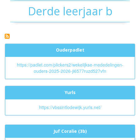
Derde leerjaar b
Ouderpadlet
https://padlet.com/plickers2/wekelijkse-mededelingen-
ouders-2025-2026-ji6577ruzd527vfn
Yurls
https://vbssintlodewijk.yurls.net/
Juf Coralie (3b)