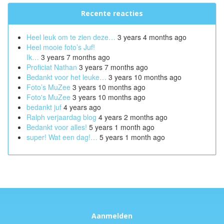
Recente reacties
Heel leuk om te zien deze…
3 years 4 months ago
Heel mooie foto’s Juf!
Ik…
3 years 7 months ago
Proficiat Nathan
3 years 7 months ago
Bedankt voor het leuke…
3 years 10 months ago
Foto’s MuZee
3 years 10 months ago
Foto's MuZee
3 years 10 months ago
bedankt juf
4 years ago
Ralph verjaardag blog
4 years 2 months ago
Bedankt voor alles!
5 years 1 month ago
super! Wat een dag!…
5 years 1 month ago
Aanmelden