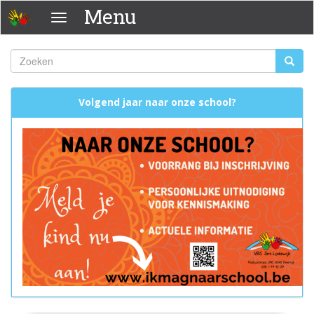
Overslaan
Menu
Menu
en
naar
de
Zoeken
Zoeke
inhoud
Zoekveld
gaan
Volgend jaar naar onze school?