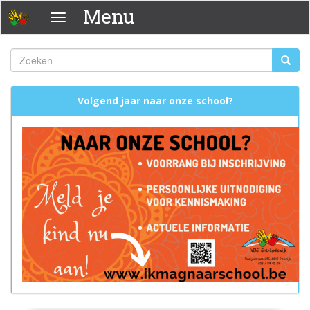
Overslaan
Menu
Menu
en
naar
de
Zoeken
Zoeke
inhoud
Zoekveld
gaan
Volgend jaar naar onze school?