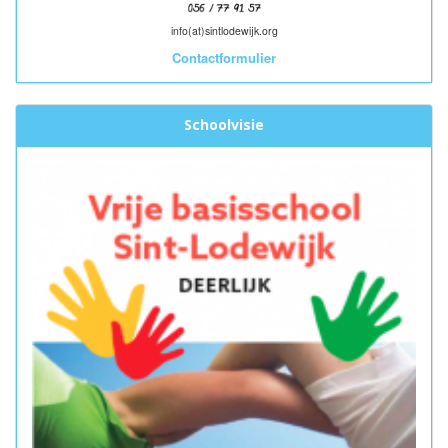
info(at)sintlodewijk.org
Contactformulier
Schoolvisie