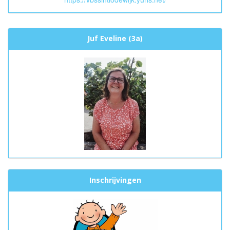
Juf Eveline (3a)
Inschrijvingen