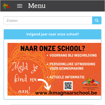
Overslaan
Menu
Menu
en
naar
de
Zoeken
Zoeke
inhoud
Zoekveld
gaan
Volgend jaar naar onze school?