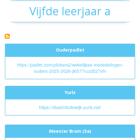
Vijfde leerjaar a
Ouderpadlet
https://padlet.com/plickers2/wekelijkse-mededelingen-
ouders-2025-2026-ji6577ruzd527vfn
Yurls
https://vbssintlodewijk.yurls.net/
Meester Bram (5a)