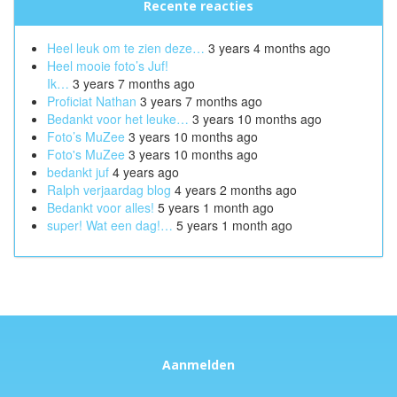
Recente reacties
Heel leuk om te zien deze…
3 years 4 months ago
Heel mooie foto’s Juf!
Ik…
3 years 7 months ago
Proficiat Nathan
3 years 7 months ago
Bedankt voor het leuke…
3 years 10 months ago
Foto’s MuZee
3 years 10 months ago
Foto's MuZee
3 years 10 months ago
bedankt juf
4 years ago
Ralph verjaardag blog
4 years 2 months ago
Bedankt voor alles!
5 years 1 month ago
super! Wat een dag!…
5 years 1 month ago
Aanmelden