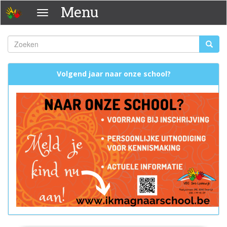
Overslaan
Menu
Menu
en
naar
de
Zoeken
Zoeke
inhoud
Zoekveld
gaan
Volgend jaar naar onze school?