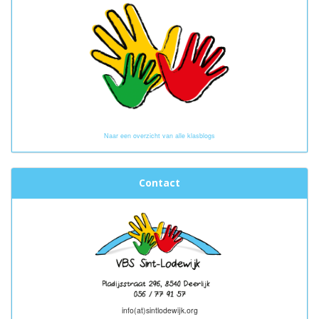
Naar een overzicht van alle klasblogs
Contact
info(at)sintlodewijk.org