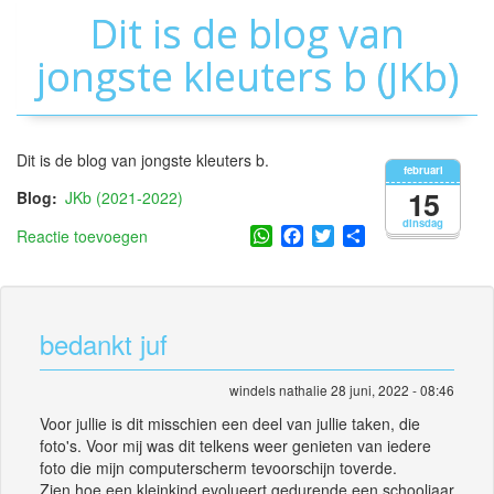
Dit is de blog van
jongste kleuters b (JKb)
Dit is de blog van jongste kleuters b.
februari
15
Blog
JKb (2021-2022)
dinsdag
WhatsApp
Facebook
Twitter
Share
Reactie toevoegen
bedankt juf
windels nathalie
28 juni, 2022 - 08:46
Voor jullie is dit misschien een deel van jullie taken, die
foto's. Voor mij was dit telkens weer genieten van iedere
foto die mijn computerscherm tevoorschijn toverde.
Zien hoe een kleinkind evolueert gedurende een schooljaar