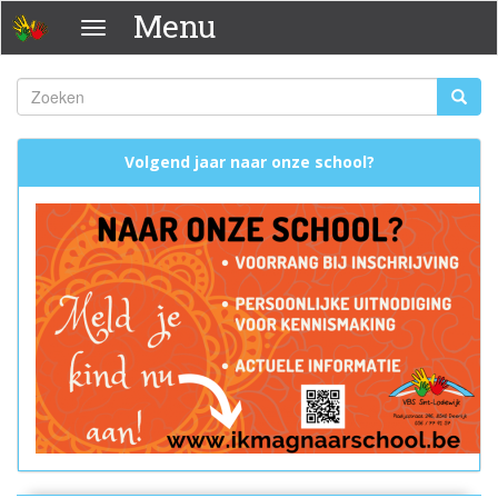
Overslaan
Menu
Menu
en
naar
de
Zoeken
Zoeke
inhoud
Zoekveld
gaan
Volgend jaar naar onze school?