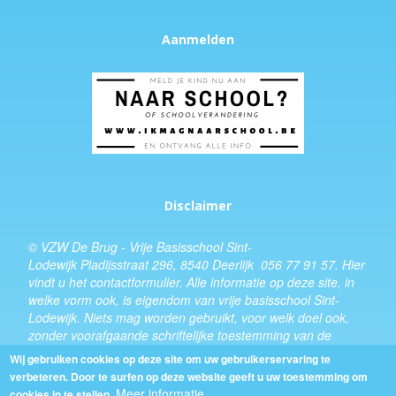
Aanmelden
Disclaimer
© VZW De Brug - Vrije Basisschool Sint-
Lodewijk Pladijsstraat 296, 8540 Deerlijk 056 77 91 57.
Hier
vindt u het
contactformulier
. Alle informatie op deze site, in
welke vorm ook, is eigendom van vrije basisschool Sint-
Lodewijk. Niets mag worden gebruikt, voor welk doel ook,
zonder voorafgaande schriftelijke toestemming van de
schooldirecteur.
Wij gebruiken cookies op deze site om uw gebruikerservaring te
verbeteren. Door te surfen op deze website geeft u uw toestemming om
Design:
Kevin Van Eenoo
Meer informatie
cookies in te stellen.