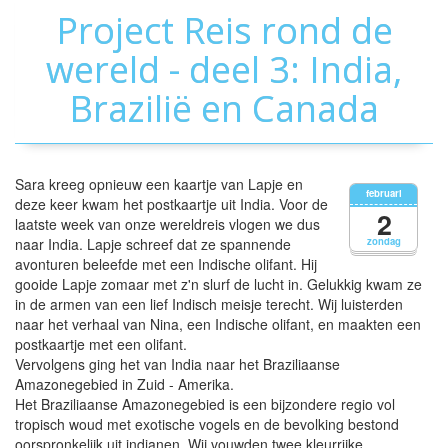
Project Reis rond de
wereld - deel 3: India,
Brazilië en Canada
Sara kreeg opnieuw een kaartje van Lapje en
februari
deze keer kwam het postkaartje uit India. Voor de
2
laatste week van onze wereldreis vlogen we dus
naar India. Lapje schreef dat ze spannende
zondag
avonturen beleefde met een Indische olifant. Hij
gooide Lapje zomaar met z'n slurf de lucht in. Gelukkig kwam ze
in de armen van een lief Indisch meisje terecht. Wij luisterden
naar het verhaal van Nina, een Indische olifant, en maakten een
postkaartje met een olifant.
Vervolgens ging het van India naar het Braziliaanse
Amazonegebied in Zuid - Amerika.
Het Braziliaanse Amazonegebied is een bijzondere regio vol
tropisch woud met exotische vogels en de bevolking bestond
oorspronkelijk uit indianen. Wij vouwden twee kleurrijke