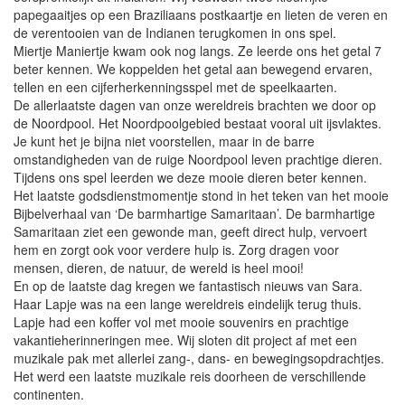
papegaaitjes op een Braziliaans postkaartje en lieten de veren en
de verentooien van de Indianen terugkomen in ons spel.
Miertje Maniertje kwam ook nog langs. Ze leerde ons het getal 7
beter kennen. We koppelden het getal aan bewegend ervaren,
tellen en een cijferherkenningsspel met de speelkaarten.
De allerlaatste dagen van onze wereldreis brachten we door op
de Noordpool. Het Noordpoolgebied bestaat vooral uit ijsvlaktes.
Je kunt het je bijna niet voorstellen, maar in de barre
omstandigheden van de ruige Noordpool leven prachtige dieren.
Tijdens ons spel leerden we deze mooie dieren beter kennen.
Het laatste godsdienstmomentje stond in het teken van het mooie
Bijbelverhaal van ‘De barmhartige Samaritaan’. De barmhartige
Samaritaan ziet een gewonde man, geeft direct hulp, vervoert
hem en zorgt ook voor verdere hulp is. Zorg dragen voor
mensen, dieren, de natuur, de wereld is heel mooi!
En op de laatste dag kregen we fantastisch nieuws van Sara.
Haar Lapje was na een lange wereldreis eindelijk terug thuis.
Lapje had een koffer vol met mooie souvenirs en prachtige
vakantieherinneringen mee. Wij sloten dit project af met een
muzikale pak met allerlei zang-, dans- en bewegingsopdrachtjes.
Het werd een laatste muzikale reis doorheen de verschillende
continenten.