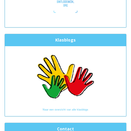
Klasblogs
Naar een overzicht van alle klasblogs
Contact