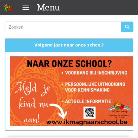
Overslaan
Menu
Menu
en
naar
de
Zoeken
Zoeke
inhoud
Zoekveld
gaan
Volgend jaar naar onze school?