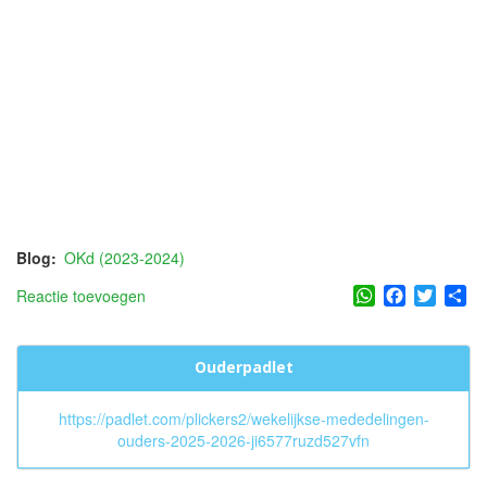
Blog
OKd (2023-2024)
WhatsApp
Facebook
Twitter
Sh
Reactie toevoegen
Ouderpadlet
https://padlet.com/plickers2/wekelijkse-mededelingen-
ouders-2025-2026-ji6577ruzd527vfn