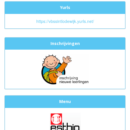
Yurls
https://vbssintlodewijk.yurls.net/
Inschrijvingen
Menu