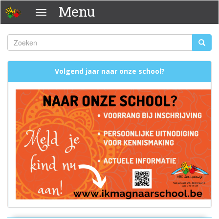
Overslaan
Menu
Menu
en
naar
de
Zoeken
Zoeke
inhoud
Zoekveld
gaan
Volgend jaar naar onze school?