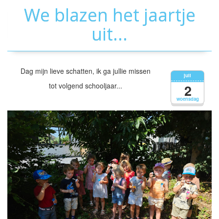
We blazen het jaartje
uit...
Dag mijn lieve schatten, ik ga jullie missen
juli
tot volgend schooljaar...
2
woensdag