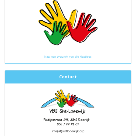
Naar een overzicht van alle klasblogs
Contact
info(at)sintlodewijk.org