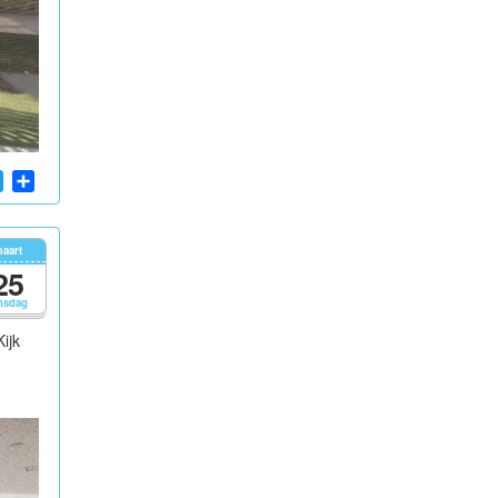
App
cebook
Twitter
Share
aart
25
nsdag
ijk