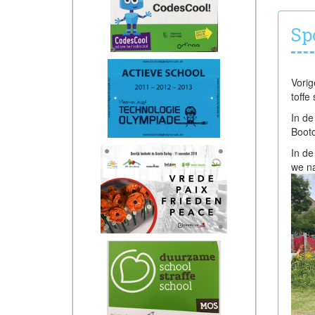
Sp
Vorig
toffe
In de
Boot
In d
we na