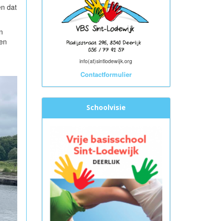
n dat
n
den
info(at)sintlodewijk.org
Contactformulier
Schoolvisie