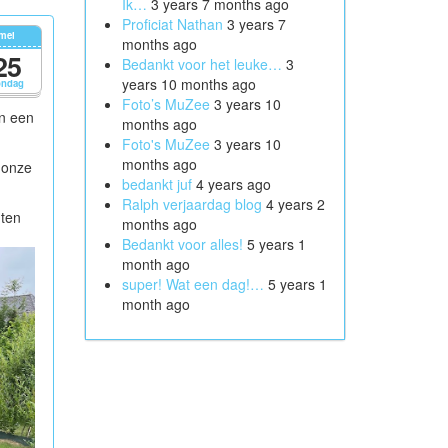
Ik…
3 years 7 months ago
Proficiat Nathan
3 years 7
mei
months ago
25
Bedankt voor het leuke…
3
years 10 months ago
ondag
Foto’s MuZee
3 years 10
n een
months ago
Foto's MuZee
3 years 10
months ago
n onze
bedankt juf
4 years ago
Ralph verjaardag blog
4 years 2
ten
months ago
Bedankt voor alles!
5 years 1
month ago
super! Wat een dag!…
5 years 1
month ago