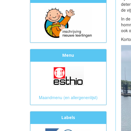
deter
de vi
In de
homme
ook o
Korto
Menu
Maandmenu (en allergenenlijst)
Labels