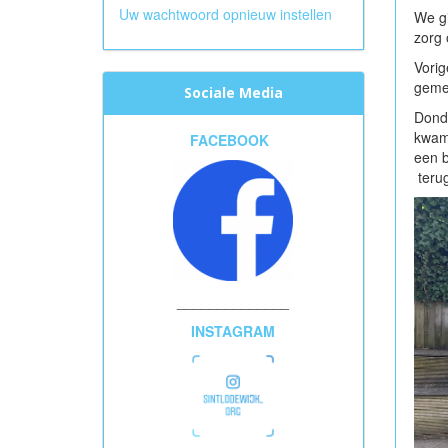
Uw wachtwoord opnieuw instellen
We gi
zorg 
Vori
geme
Sociale Media
Donde
kwam 
FACEBOOK
een b
terug
______________
INSTAGRAM