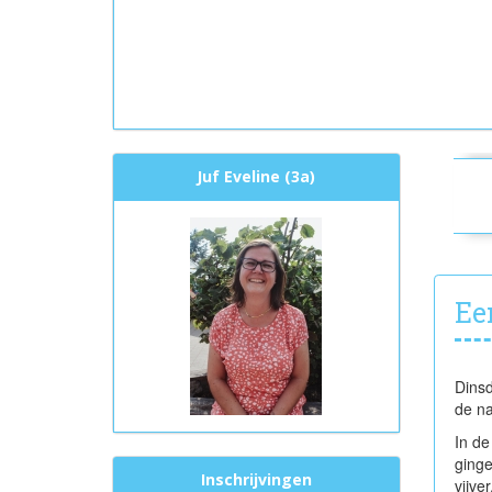
Juf Eveline (3a)
Ee
Dinsd
de na
In de
ginge
Inschrijvingen
vijve