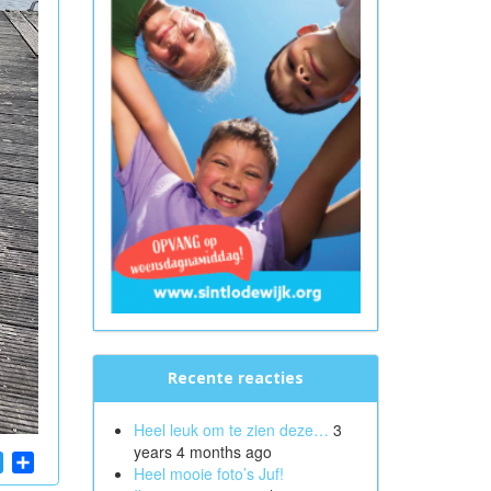
Recente reacties
Heel leuk om te zien deze…
3
years 4 months ago
App
cebook
Twitter
Share
Heel mooie foto’s Juf!