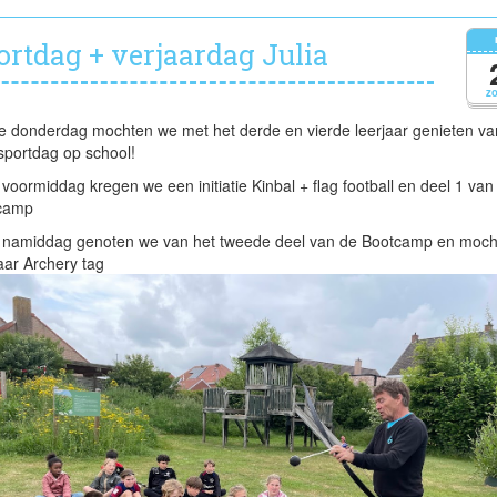
dagje
natuur
ortdag + verjaardag Julia
in
de
z
Gavers
e donderdag mochten we met het derde en vierde leerjaar genieten va
 sportdag op school!
 voormiddag kregen we een initiatie Kinbal + flag football en deel 1 va
camp
e namiddag genoten we van het tweede deel van de Bootcamp en moch
ar Archery tag