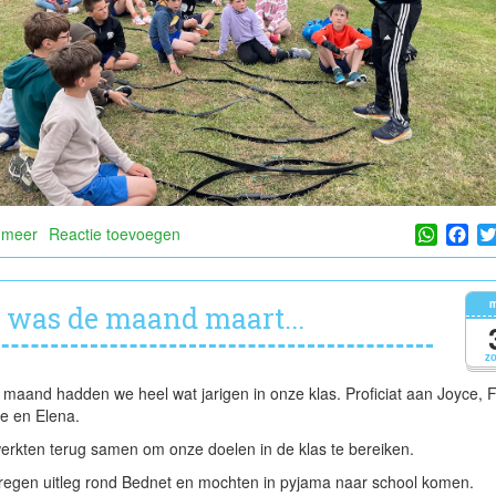
Whats
Fa
 meer
over
Reactie toevoegen
Sportdag
+
verjaardag
m
t was de maand maart...
Julia
z
maand hadden we heel wat jarigen in onze klas. Proficiat aan Joyce, F
e en Elena.
rkten terug samen om onze doelen in de klas te bereiken.
egen uitleg rond Bednet en mochten in pyjama naar school komen.