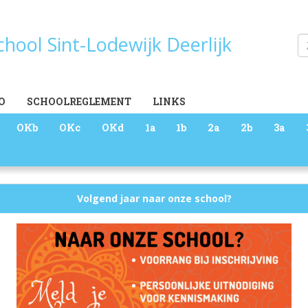
school Sint-Lodewijk Deerlijk
Zoeken
O
SCHOOLREGLEMENT
LINKS
OKb
OKc
OKd
1a
1b
2a
2b
3a
Volgend jaar naar onze school?