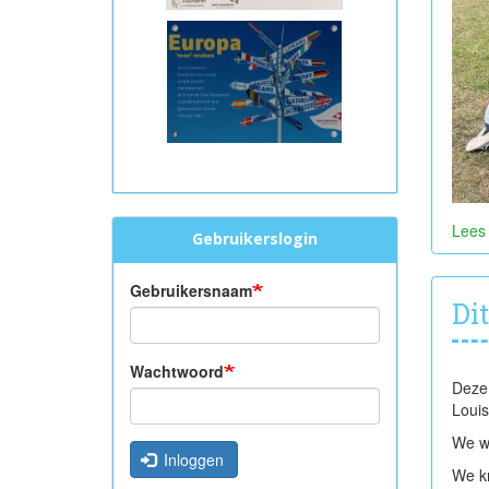
Lees
Gebruikerslogin
Gebruikersnaam
Di
Wachtwoord
Deze 
Louis
We we
Inloggen
We kr