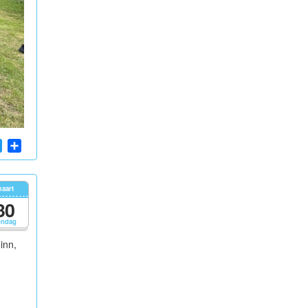
App
cebook
Twitter
Share
aart
30
ondag
inn,