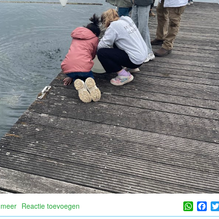
Whats
Fa
 meer
over
Reactie toevoegen
Een