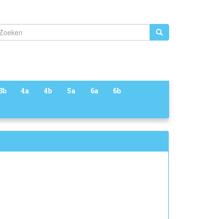
Zoeken
3b
4a
4b
5a
6a
6b