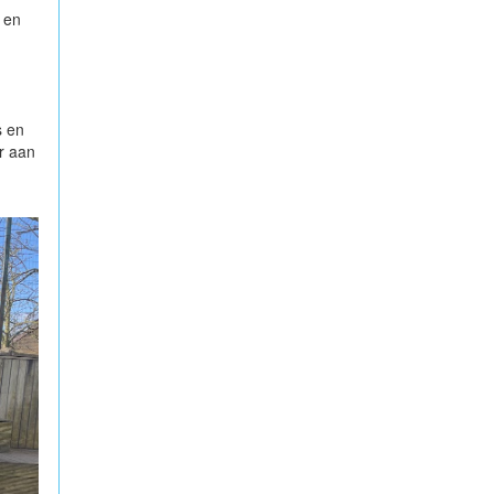
 en
s en
r aan