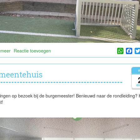
Whats
Fa
 meer
over
Reactie toevoegen
Dit
was
de
m
meentehuis
maand
maart...
di
ngen op bezoek bij de burgemeester! Benieuwd naar de rondleiding? K
t!