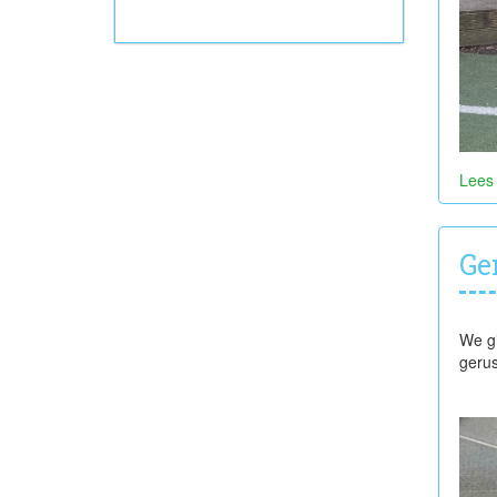
Lees
Ge
We gi
gerus