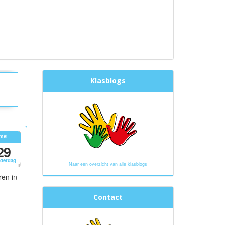
Klasblogs
mei
29
derdag
Naar een overzicht van alle klasblogs
ren in
Contact