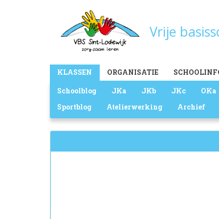
Overslaan
en
Vrije basis
naar
de
inhoud
gaan
Main
KLASSEN
ORGANISATIE
SCHOOLINF
menu
Schoolblog
JKa
JKb
JKc
OKa
Sportblog
Atelierwerking
Archief
Zoekveld