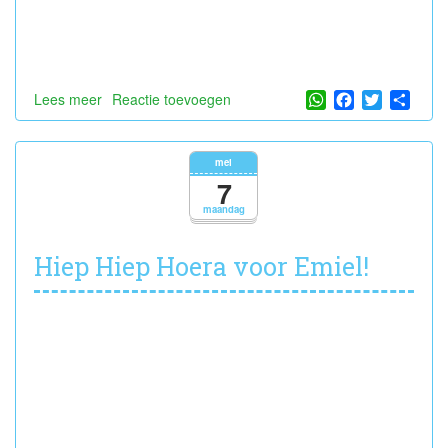
WhatsApp
Facebook
Twitter
Shar
Lees meer
over
Reactie toevoegen
Nog
een
feestje,
mei
gelukkige
7
verjaardag
maandag
Almas!
Hiep Hiep Hoera voor Emiel!