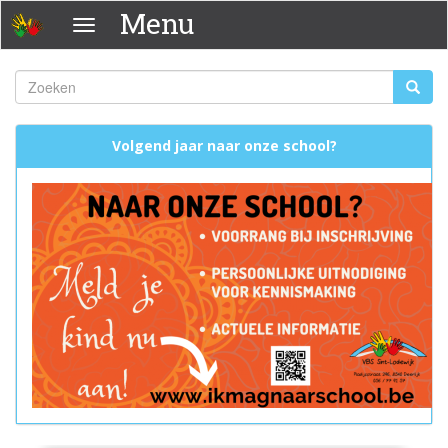
Overslaan
Menu
Menu
en
naar
de
Zoeken
Zoeke
inhoud
Zoekveld
gaan
Volgend jaar naar onze school?