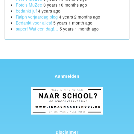
Foto's MuZee
3 years 10 months ago
bedankt juf
4 years ago
Ralph verjaardag blog
4 years 2 months ago
Bedankt voor alles!
5 years 1 month ago
super! Wat een dag!…
5 years 1 month ago
Aanmelden
Disclaimer