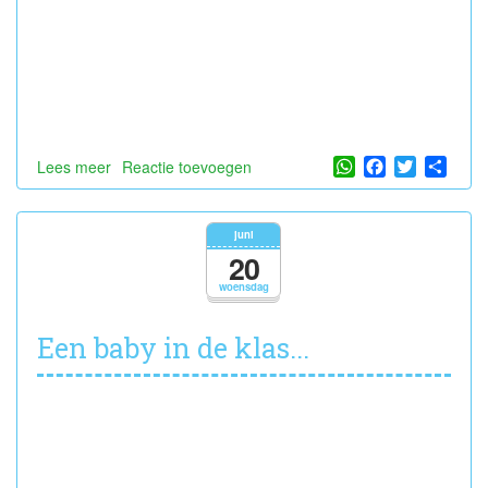
WhatsApp
Facebook
Twitter
Shar
Lees meer
over
Reactie toevoegen
FEEST
FEEST
FEEST!!
juni
20
woensdag
Een baby in de klas...