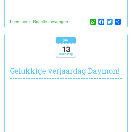
WhatsApp
Facebook
Twitter
Shar
Lees meer
over
Reactie toevoegen
Schoolreis:
De
Zonnegloed
juni
13
woensdag
Gelukkige verjaardag Daymon!