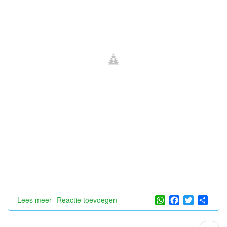
WhatsApp
Facebook
Twitter
Shar
Lees meer
over
Reactie toevoegen
Hiep
Hiep
Paginatie