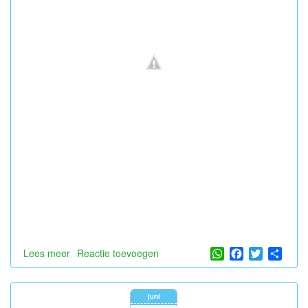
WhatsApp
Facebook
Twitter
Shar
Lees meer
over
Reactie toevoegen
Gelukkige
verjaardag
Daymon!
juni