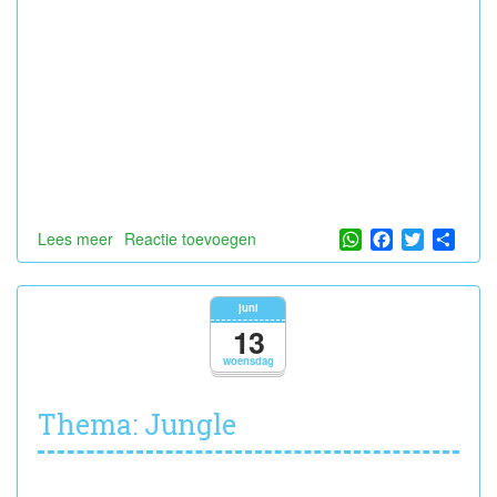
WhatsApp
Facebook
Twitter
Shar
Lees meer
over
Reactie toevoegen
Thema:
Verkeer
juni
13
woensdag
Thema: Jungle