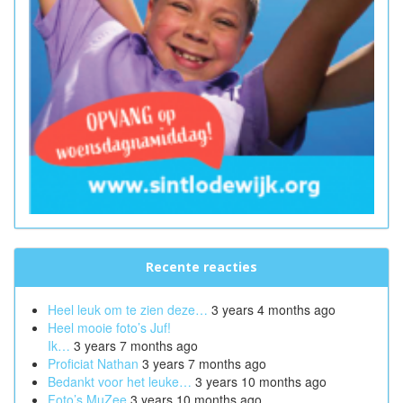
Recente reacties
Heel leuk om te zien deze…
3 years 4 months ago
Heel mooie foto’s Juf!
Ik…
3 years 7 months ago
Proficiat Nathan
3 years 7 months ago
Bedankt voor het leuke…
3 years 10 months ago
Foto’s MuZee
3 years 10 months ago