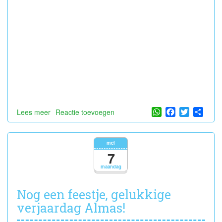
WhatsApp
Facebook
Twitter
Shar
Lees meer
over
Reactie toevoegen
hiep
hiep
hoera
mei
7
maandag
Nog een feestje, gelukkige
verjaardag Almas!