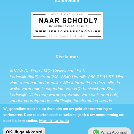
Aanmelden
Disclaimer
© VZW De Brug - Vrije Basisschool Sint-
Lodewijk Pladijsstraat 296, 8540 Deerlijk 056 77 91 57.
Hier
vindt u het
contactformulier
. Alle informatie op deze site, in
welke vorm ook, is eigendom van vrije basisschool Sint-
Lodewijk. Niets mag worden gebruikt, voor welk doel ook,
zonder voorafgaande schriftelijke toestemming van de
schooldirecteur.
Wij gebruiken cookies op deze site om uw gebruikerservaring te
verbeteren. Door te surfen op deze website geeft u uw toestemming om
Design:
Kevin Van Eenoo
Meer informatie
cookies in te stellen.
WhatsApp ons!
OK, ik ga akkoord