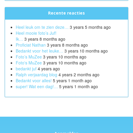
Recente reacties
Heel leuk om te zien deze…
3 years 5 months ago
Heel mooie foto’s Juf!
Ik…
3 years 8 months ago
Proficiat Nathan
3 years 8 months ago
Bedankt voor het leuke…
3 years 10 months ago
Foto’s MuZee
3 years 10 months ago
Foto's MuZee
3 years 10 months ago
bedankt juf
4 years ago
Ralph verjaardag blog
4 years 2 months ago
Bedankt voor alles!
5 years 1 month ago
super! Wat een dag!…
5 years 1 month ago