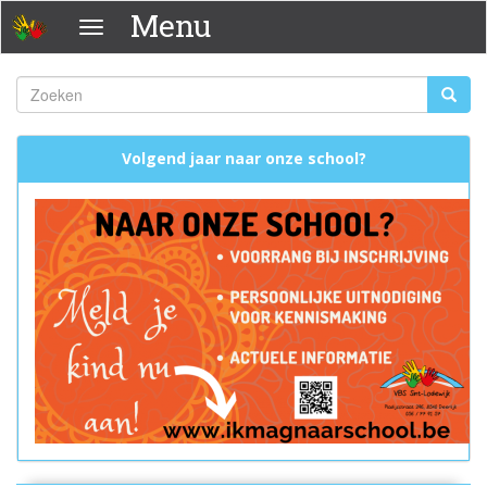
Overslaan
Menu
Menu
en
naar
de
Zoeken
Zoeke
inhoud
Zoekveld
gaan
Volgend jaar naar onze school?