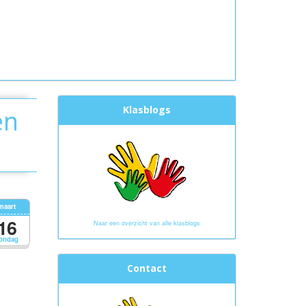
Klasblogs
en
maart
16
Naar een overzicht van alle klasblogs
ondag
Contact