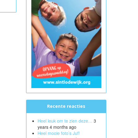
Recente reacties
Heel leuk om te zien deze…
3
years 4 months ago
Heel mooie foto’s Juf!