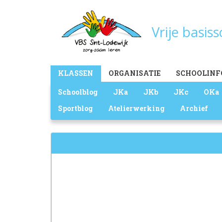
Overslaan
en
Vrije basis
naar
de
inhoud
gaan
Main
KLASSEN
ORGANISATIE
SCHOOLINF
menu
Schoolblog
JKa
JKb
JKc
OKa
Sportblog
Atelierwerking
Archief
Zoekveld