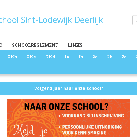
school Sint-Lodewijk Deerlijk
Zoeken
O
SCHOOLREGLEMENT
LINKS
OKb
OKc
OKd
1a
1b
2a
2b
3a
Volgend jaar naar onze school?