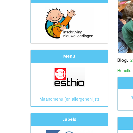
Menu
Blog
2
Reactie
h
Maandmenu (en allergenenlijst)
Labels