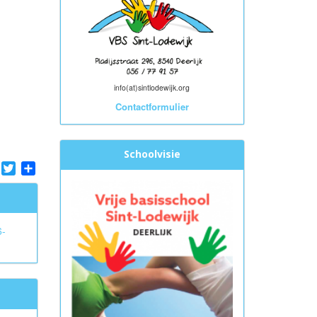
info(at)sintlodewijk.org
Contactformulier
Schoolvisie
tsApp
Facebook
Twitter
Share
6-