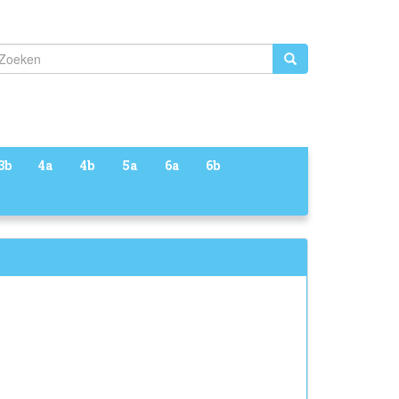
Zoeken
3b
4a
4b
5a
6a
6b