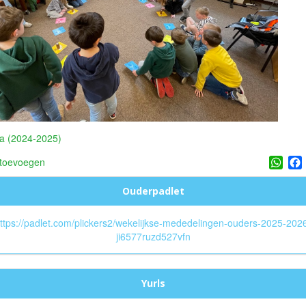
a (2024-2025)
Wha
 toevoegen
Ouderpadlet
ttps://padlet.com/plickers2/wekelijkse-mededelingen-ouders-2025-202
ji6577ruzd527vfn
Yurls