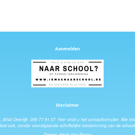
Aanmelden
Disclaimer
6, 8540 Deerlijk 056 77 91 57.
Hier
vindt u het
contactformulier
. Alle i
doel ook, zonder voorafgaande schriftelijke toestemming van de schoold
Design:
Kevin Van Eenoo