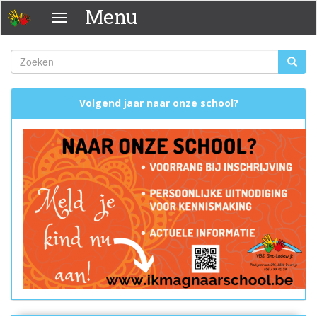
Overslaan
Menu
Menu
en
naar
de
Zoeken
Zoeke
inhoud
Zoekveld
gaan
Volgend jaar naar onze school?