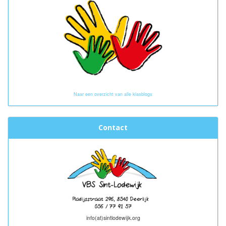
Naar een overzicht van alle klasblogs
Contact
info(at)sintlodewijk.org